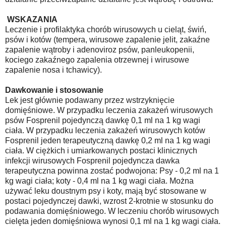
WSKAZANIA
Leczenie i profilaktyka chorób wirusowych u cieląt, świń,
psów i kotów (tempera, wirusowe zapalenie jelit, zakaźne
zapalenie wątroby i adenoviroz psów, panleukopenii,
kociego zakaźnego zapalenia otrzewnej i wirusowe
zapalenie nosa i tchawicy).
Dawkowanie i stosowanie
Lek jest głównie podawany przez wstrzyknięcie
domięśniowe. W przypadku leczenia zakażeń wirusowych
psów Fosprenil pojedynczą dawkę 0,1 ml na 1 kg wagi
ciała. W przypadku leczenia zakażeń wirusowych kotów
Fosprenil jeden terapeutyczną dawkę 0,2 ml na 1 kg wagi
ciała. W ciężkich i umiarkowanych postaci klinicznych
infekcji wirusowych Fosprenil pojedyncza dawka
terapeutyczna powinna zostać podwojona: Psy - 0,2 ml na 1
kg wagi ciała; koty - 0,4 ml na 1 kg wagi ciała. Można
używać leku doustnym psy i koty, mają być stosowane w
postaci pojedynczej dawki, wzrost 2-krotnie w stosunku do
podawania domięśniowego. W leczeniu chorób wirusowych
cielęta jeden domięśniowa wynosi 0,1 ml na 1 kg wagi ciała.