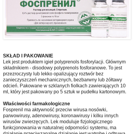
SKŁAD I PAKOWANIE
Lek jest produktem igieł polyprenols fosforylacji. Głównym
składnikiem - disodowy polyprenols fosforanowe. To jest
przezroczysty lub lekko opalizujący roztwór bez
zanieczyszczeń mechanicznych, bezbarwny lub żółtawy
odcień. Pakowane w szklanych fiolkach zawierających 10
ml, który jest pakowany po 5 sztuk w pudełku kartonowym.
Właściwości farmakologiczne
Fosprenil ma aktywność przeciw wirusa nosówki,
parwowirusy, adenowirusy, koronawirusy i kilku innych
wirusów zwierzęcych. Lek moduluje fizjologicznego
funkcjonowania w naturalnej odporności systemu, ma
działanie przeciwzapalne działanie jest wątrobę i odtruwa.