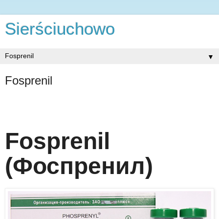
Sierściuchowo
▼
Fosprenil
Fosprenil
(Фоспренил)