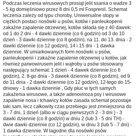
Podczas leczenia wirusowych prosiąt jelit ssania o wadze 3
- 5 kg domięśniowo przez 8 dni 0,5 ml Fosprenil. Schemat
leczenia zależy od typu choroby. Uniwersalne stopy w
ciężkich postaci nosówki u psów, kotów i panleukopenii
zakaźne zapalenie otrzewnej, kotów składa się z 40 dawek:
od 1 do 2 dni - 4 dawki dziennie (co 6 godzin) od 3 do 10
dzień - 3 dawki dziennie (co 8 godzin), na 11. do 13. dnia - 2
dawki dziennie (co 12 godzin), 14 i 15 dni - 1 dawka
dziennie. W umiarkowanych form nosówki u psów,
panleukopenii i zakaźne zapalenie otrzewnej u kotów, jak
również parwowirusem jelit i wątroby u psów stosowany
następujący schemat: 1 dzień - 4 dawek dziennie (co 6
godzin), 2. 8-go dnia - 3 dawek dziennie (co 8 godzin), od 9
do 11 dnia - 2 dawki dziennie (co 12 godzin), 12-tego do 15-
dniowy - 1 dawka dziennie , Gdy płuc w tych samych
zakażenia wirusowe, a także adenoviroza psy i wirusowe
zapalenie nosa i tchawicy kotów zasada schemat pozostaje
taki sam, lecz całkowity czas przebiegu jest zmniejszona do
3 - 7 dni, 1 dzień (albo w ciągu pierwszych 2 - 3 dni ) - 3
dawki dziennie (co 8 godzin) w dniu 2 (lub 3 - 5 dni TH) -
dwie dawki dziennie (co 12 godzin), w dniu 3 (lub 5 - 7 dni) -
1 dawka dziennie. W łagodne dla nosówki psów