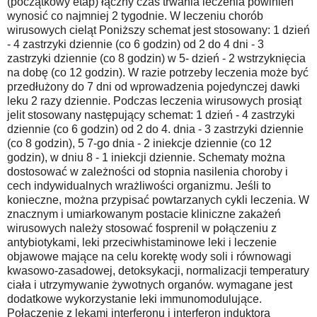
(początkowy etap) łączny czas trwania leczenia powinien
wynosić co najmniej 2 tygodnie. W leczeniu chorób
wirusowych cieląt Poniższy schemat jest stosowany: 1 dzień
- 4 zastrzyki dziennie (co 6 godzin) od 2 do 4 dni - 3
zastrzyki dziennie (co 8 godzin) w 5- dzień - 2 wstrzyknięcia
na dobę (co 12 godzin). W razie potrzeby leczenia może być
przedłużony do 7 dni od wprowadzenia pojedynczej dawki
leku 2 razy dziennie. Podczas leczenia wirusowych prosiąt
jelit stosowany następujący schemat: 1 dzień - 4 zastrzyki
dziennie (co 6 godzin) od 2 do 4. dnia - 3 zastrzyki dziennie
(co 8 godzin), 5 7-go dnia - 2 iniekcje dziennie (co 12
godzin), w dniu 8 - 1 iniekcji dziennie. Schematy można
dostosować w zależności od stopnia nasilenia choroby i
cech indywidualnych wrażliwości organizmu. Jeśli to
konieczne, można przypisać powtarzanych cykli leczenia. W
znacznym i umiarkowanym postacie kliniczne zakażeń
wirusowych należy stosować fosprenil w połączeniu z
antybiotykami, leki przeciwhistaminowe leki i leczenie
objawowe mające na celu korektę wody soli i równowagi
kwasowo-zasadowej, detoksykacji, normalizacji temperatury
ciała i utrzymywanie żywotnych organów. wymagane jest
dodatkowe wykorzystanie leki immunomodulujące.
Połączenie z lekami interferonu i interferon induktora